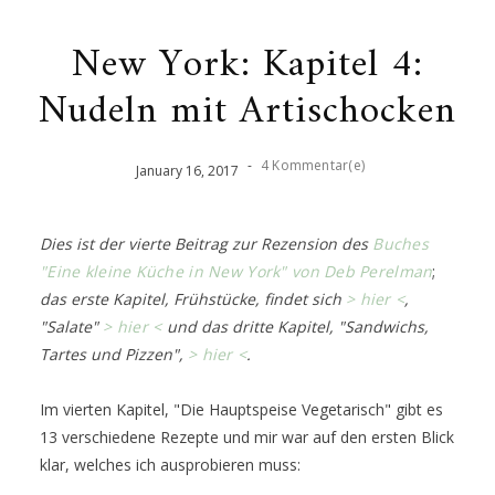
New York: Kapitel 4:
Nudeln mit Artischocken
-
4 Kommentar(e)
January
16
,
2017
Dies ist der vierte Beitrag zur Rezension des
Buches
"Eine kleine Küche in New York" von Deb Perelman
;
das erste Kapitel, Frühstücke, findet sich
> hier <
,
"Salate"
> hier <
und das dritte Kapitel, "Sandwichs,
Tartes und Pizzen",
> hier <
.
Im vierten Kapitel, "Die Hauptspeise Vegetarisch" gibt es
13 verschiedene Rezepte und mir war auf den ersten Blick
klar, welches ich ausprobieren muss: