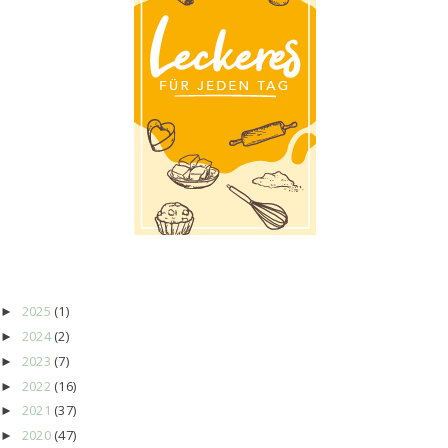
2025
(1)
►
2024
(2)
►
2023
(7)
►
2022
(16)
►
2021
(37)
►
2020
(47)
►