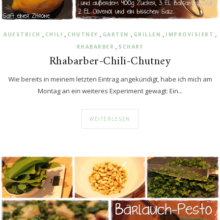
,
,
,
,
,
,
AUFSTRICH
CHILI
CHUTNEY
GARTEN
GRILLEN
IMPROVISIERT
,
RHABARBER
SCHARF
Rhabarber-Chili-Chutney
Wie bereits in meinem letzten Eintrag angekündigt, habe ich mich am
Montag an ein weiteres Experiment gewagt: Ein...
WEITERLESEN