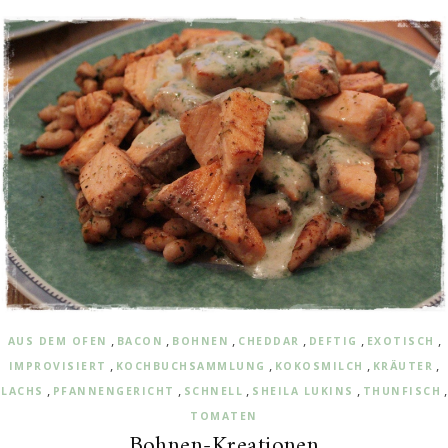
,
,
,
,
,
,
AUS DEM OFEN
BACON
BOHNEN
CHEDDAR
DEFTIG
EXOTISCH
,
,
,
,
IMPROVISIERT
KOCHBUCHSAMMLUNG
KOKOSMILCH
KRÄUTER
,
,
,
,
,
LACHS
PFANNENGERICHT
SCHNELL
SHEILA LUKINS
THUNFISCH
TOMATEN
Bohnen-Kreationen