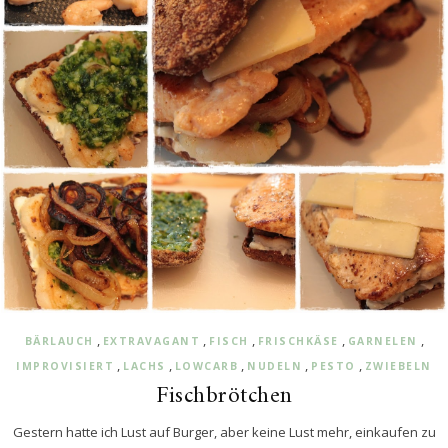
,
,
,
,
,
BÄRLAUCH
EXTRAVAGANT
FISCH
FRISCHKÄSE
GARNELEN
,
,
,
,
,
IMPROVISIERT
LACHS
LOWCARB
NUDELN
PESTO
ZWIEBELN
Fischbrötchen
Gestern hatte ich Lust auf Burger, aber keine Lust mehr, einkaufen zu