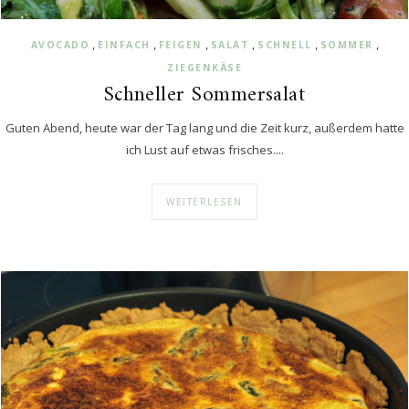
,
,
,
,
,
,
AVOCADO
EINFACH
FEIGEN
SALAT
SCHNELL
SOMMER
ZIEGENKÄSE
Schneller Sommersalat
Guten Abend, heute war der Tag lang und die Zeit kurz, außerdem hatte
ich Lust auf etwas frisches....
WEITERLESEN