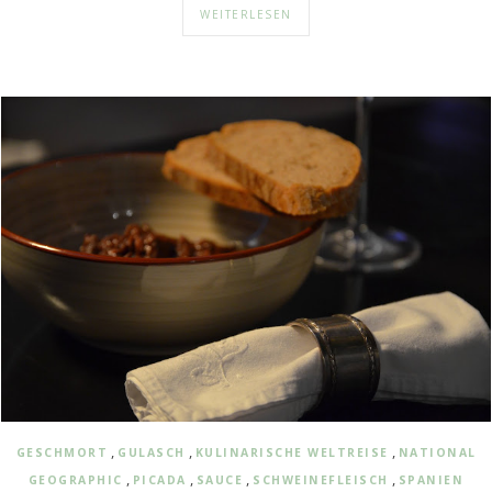
WEITERLESEN
,
,
,
GESCHMORT
GULASCH
KULINARISCHE WELTREISE
NATIONAL
,
,
,
,
GEOGRAPHIC
PICADA
SAUCE
SCHWEINEFLEISCH
SPANIEN