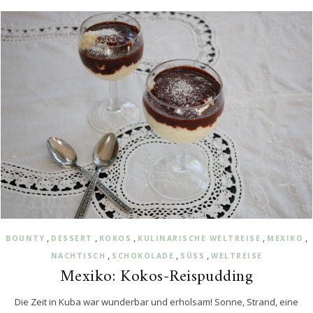
,
,
,
,
,
BOUNTY
DESSERT
KOKOS
KULINARISCHE WELTREISE
MEXIKO
,
,
,
NACHTISCH
SCHOKOLADE
SÜSS
WELTREISE
Mexiko: Kokos-Reispudding
Die Zeit in Kuba war wunderbar und erholsam! Sonne, Strand, eine