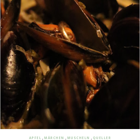
,
,
,
APFEL
MÄRCHEN
MUSCHELN
QUELLER