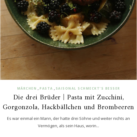
,
,
MÄRCHEN
PASTA
SAISONAL SCHMECKT'S BESSER
Die drei Brüder | Pasta mit Zucchini,
Gorgonzola, Hackbällchen und Brombeeren
Es war einmal ein Mann, der hatte drei Söhne und weiter nichts an
Vermögen, als sein Haus, worin...