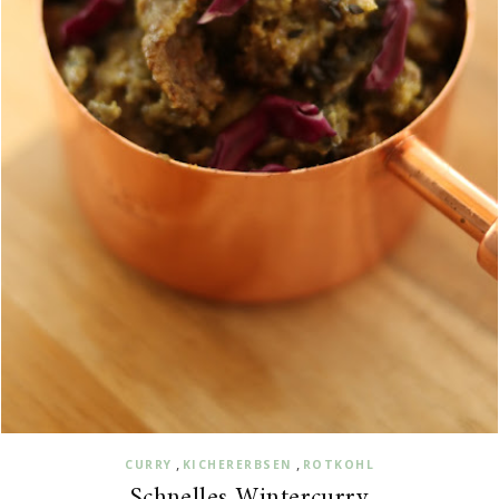
,
,
CURRY
KICHERERBSEN
ROTKOHL
Schnelles Wintercurry