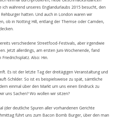
e ich während unseres Englandurlaubs 2015 besucht, den
ig Rehburger hatten. Und auch in London waren wir
, ob in Notting Hill, entlang der Themse oder Camden,
decken.
bereits verschiedene Streetfood-Festivals, aber irgendwie
en. Jetzt allerdings, am ersten Juni-Wochenende, fand
 Friedrichsplatz. Also: Hin.
ft. Es ist der letzte Tag der dreitägigen Veranstaltung und
t-Schilder. So ist es beispielsweise zu spät, sämtliche
ndern einmal über den Markt um uns einen Eindruck zu
wir uns Sachen? Wo wollen wir sitzen?
al (der deutliche Spuren aller vorhandenen Gerichte
achmittag führt uns zum Bacon Bomb Burger, über den man