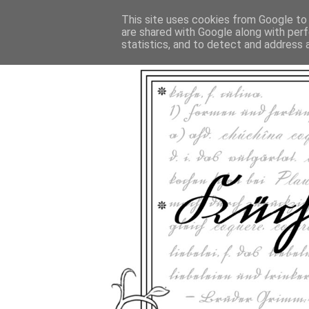
This site uses cookies from Google to d
are shared with Google along with perf
statistics, and to detect and address 