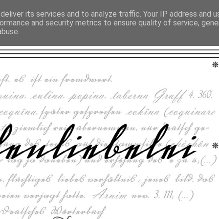
eliver its services and to analyze traffic. Your IP address and 
ormance and security metrics to ensure quality of service, gen
abuse.