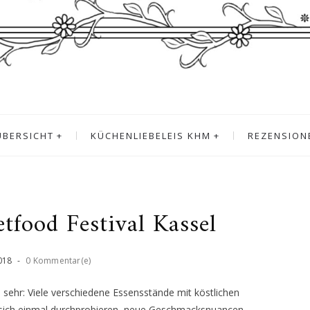
ÜBERSICHT
KÜCHENLIEBELEIS KHM
REZENSION
tfood Festival Kassel
018
-
0 Kommentar(e)
h sehr: Viele verschiedene Essensstände mit köstlichen
n sich einmal durchprobieren, neue Geschmacksnuancen