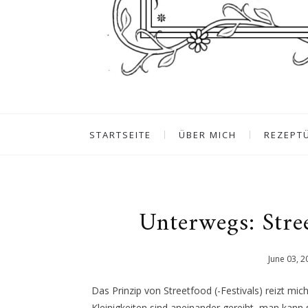
STARTSEITE
ÜBER MICH
REZEPT
Unterwegs: Stree
June
03
,
2
Das Prinzip von Streetfood (-Festivals) reizt mic
Kleinigkeiten sind aneinander gereiht, man kan