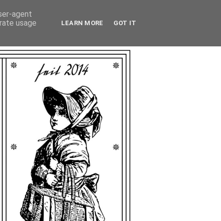
user-agent
erate usage
LEARN MORE
GOT IT