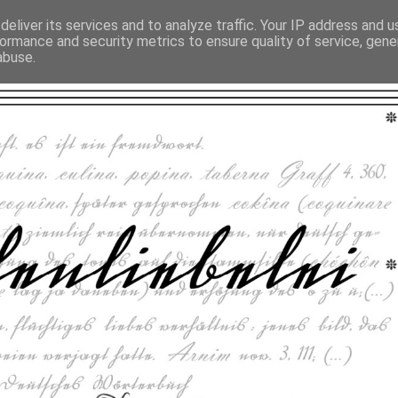
eliver its services and to analyze traffic. Your IP address and 
ormance and security metrics to ensure quality of service, gen
abuse.