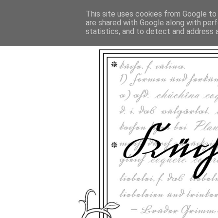
This site uses cookies from Google to d
are shared with Google along with perf
statistics, and to detect and address 