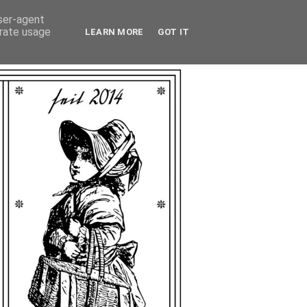
user-agent
erate usage
LEARN MORE
GOT IT