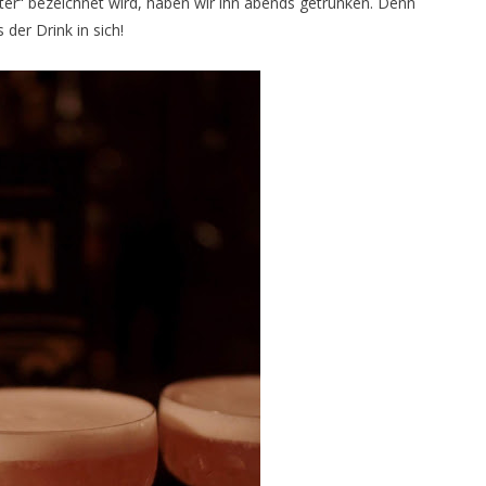
iter“ bezeichnet wird, haben wir ihn abends getrunken. Denn
der Drink in sich!