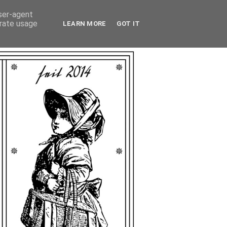
user-agent
erate usage
LEARN MORE
GOT IT