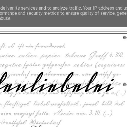
eliver its services and to analyze traffic. Your IP address and 
ormance and security metrics to ensure quality of service, gen
abuse.