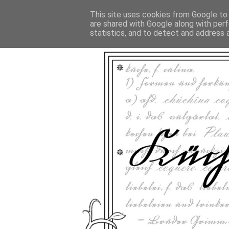
This site uses cookies from Google to d
are shared with Google along with perf
statistics, and to detect and address 