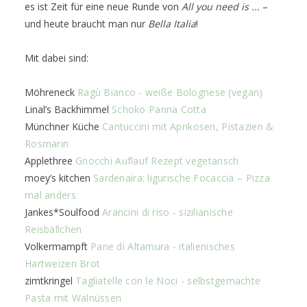
es ist Zeit für eine neue Runde von
All you need is ...
–
und heute braucht man nur
Bella Italia
!
Mit dabei sind:
Möhreneck
Ragù Bianco - weiße Bolognese (vegan)
Linal’s Backhimmel
Schoko Panna Cotta
Münchner Küche
Cantuccini mit Aprikosen, Pistazien &
Rosmarin
Applethree
Gnocchi Auflauf Rezept vegetarisch
moey’s kitchen
Sardenaira: ligurische Focaccia – Pizza
mal anders
Jankes*Soulfood
Arancini di riso - sizilianische
Reisbällchen
Volkermampft
Pane di Altamura - italienisches
Hartweizen Brot
zimtkringel
Tagliatelle con le Noci - selbstgemachte
Pasta mit Walnüssen