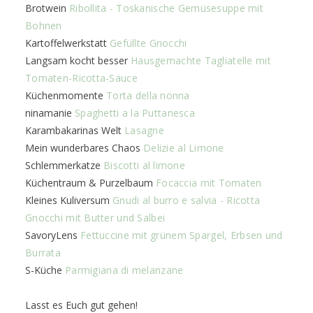
Brotwein
Ribollita - Toskanische Gemüsesuppe mit
Bohnen
Kartoffelwerkstatt
Gefüllte Gnocchi
Langsam kocht besser
Hausgemachte Tagliatelle mit
Tomaten-Ricotta-Sauce
Küchenmomente
Torta della nonna
ninamanie
Spaghetti a la Puttanesca
Karambakarinas Welt
Lasagne
Mein wunderbares Chaos
Delizie al Limone
Schlemmerkatze
Biscotti al limone
Küchentraum & Purzelbaum
Focaccia mit Tomaten
Kleines Kuliversum
Gnudi al burro e salvia - Ricotta
Gnocchi mit Butter und Salbei
SavoryLens
Fettuccine mit grünem Spargel, Erbsen und
Burrata
S-Küche
Parmigiana di melanzane
Lasst es Euch gut gehen!