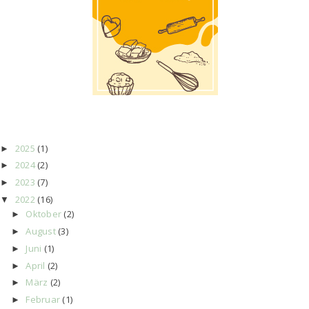
2025
(1)
►
2024
(2)
►
2023
(7)
►
2022
(16)
▼
Oktober
(2)
►
August
(3)
►
Juni
(1)
►
April
(2)
►
März
(2)
►
Februar
(1)
►