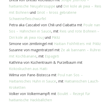
haitianische Neujahrssuppe
und
Diri kole ak pwa – Reis
mit Bohnen
und
Griot – kross gebratene
Schweinefleischwürfel
Petra aka Cascabel von Chili und Ciabatta mit
Poule nan
Sos – Hähnchen in Sauce
, mit
Reis und rote Bohnen –
Diri kole ak pwa rouj
und
Pikliz
Simone von zimtkringel mit
Haitian Fishfritters mit Pikliz
Susanne von magentratzerl mit
Ze ak bannann – Rührei
mit Kochbanane
, mit
Espageti
Kathrina von Küchentraum & Purzelbaum mit
Kokoskuchen aus Haiti
Wilma von Pane-Bistecca mit
Poul nan Sos –
Haitianisches Huhn in Sauce
, mit
Haitianischen Lauch-
Kroketten
Volker von Volkermampft mit
Boulèt – Rezept für
haitianische Hackbällchen