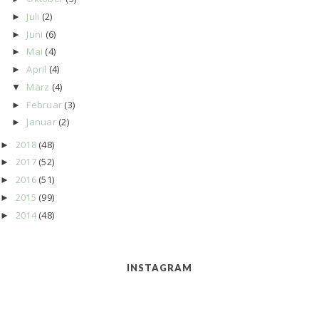
Juli
(2)
►
Juni
(6)
►
Mai
(4)
►
April
(4)
►
März
(4)
▼
Februar
(3)
►
Januar
(2)
►
2018
(48)
►
2017
(52)
►
2016
(51)
►
2015
(99)
►
2014
(48)
►
INSTAGRAM