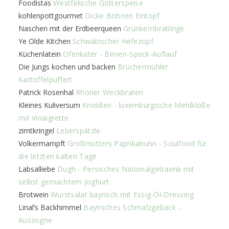
Foodistas
Westfälische Götterspeise
kohlenpottgourmet
Dicke Bohnen Eintopf
Naschen mit der Erdbeerqueen
Grünkernbratlinge
Ye Olde Kitchen
Schwäbischer Hefezopf
Küchenlatein
Ofenkater - Birnen-Speck-Auflauf
Die Jungs kochen und backen
Brüchermühler
Kartoffelpuffert
Patrick Rosenhal
Rhöner Weckbraten
Kleines Kuliversum
Kniddlen - luxemburgische Mehlklöße
mit Vinaigrette
zimtkringel
Leberspätzle
Volkermampft
Großmutters Paprikahuhn - Soulfood für
die letzten kalten Tage
Labsalliebe
Dugh - Persisches Nationalgetraenk mit
selbst gemachtem Joghurt
Brotwein
Wurstsalat bayrisch mit Essig-Öl-Dressing
Linal’s Backhimmel
Bayrisches Schmalzgebäck -
Auszogne