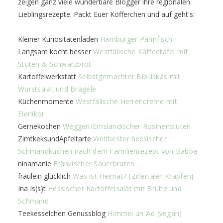
zeigen ganz viele wunderbare Blogger ihre regionalen
Lieblingsrezepte. Packt Euer Köfferchen und auf geht's:
Kleiner Kuriositätenladen
Hamburger Pannfisch
Langsam kocht besser
Westfälische Kaffeetafel mit
Stuten & Schwarzbrot
Kartoffelwerkstatt
Selbstgemachter Bibiliskäs mit
Wurstsalat und Brägele
Küchenmomente
Westfälische Herrencreme mit
Eierlikör
Gernekochen
Weggen/Emsländischer Rosinenstuten
ZimtkeksundApfeltarte
Weltbester hessischer
Schmandkuchen nach dem Familienrezept von Babba
ninamanie
Fränkischer Sauerbraten
fräulein glücklich
Was ist Heimat? {Zillertaler Krapfen}
Ina Is(s)t
Hessischer Kartoffelsalat mit Brühe und
Schmand
Teekesselchen Genussblog
Himmel un Äd (vegan)