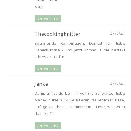
Liebe Grüße
Maja
ANTWORTEN
27/8/21
Thecookingknitter
Spannende Kombination, Danke! Ich liebe
Flammkuhcne - und jetzt kommt ja die perfekt
Jahreszeit dafür.
ANTWORTEN
27/8/21
Janke
Damit triffst du bei mir voll ins Schwarze, liebe
Marie-Louise ♥ Süße Beeren, säuerlicher Käse,
saftige Zucchini.... Hmmmmmm.... Herz, was willst
du mehr?!
ANTWORTEN