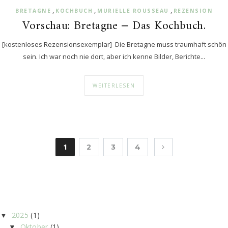
,
,
,
BRETAGNE
KOCHBUCH
MURIELLE ROUSSEAU
REZENSION
Vorschau: Bretagne ‒ Das Kochbuch.
[kostenloses Rezensionsexemplar] Die Bretagne muss traumhaft schön
sein. Ich war noch nie dort, aber ich kenne Bilder, Berichte...
WEITERLESEN
1
2
3
4
2025
(1)
▼
Oktober
(1)
▼