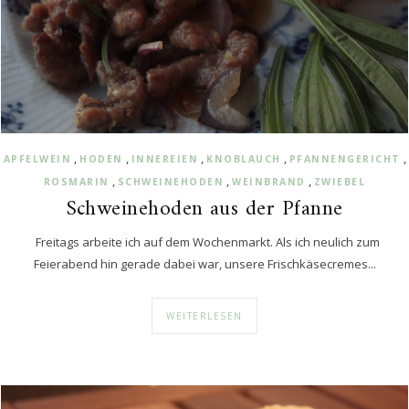
,
,
,
,
,
APFELWEIN
HODEN
INNEREIEN
KNOBLAUCH
PFANNENGERICHT
,
,
,
ROSMARIN
SCHWEINEHODEN
WEINBRAND
ZWIEBEL
Schweinehoden aus der Pfanne
Freitags arbeite ich auf dem Wochenmarkt. Als ich neulich zum
Feierabend hin gerade dabei war, unsere Frischkäsecremes...
WEITERLESEN