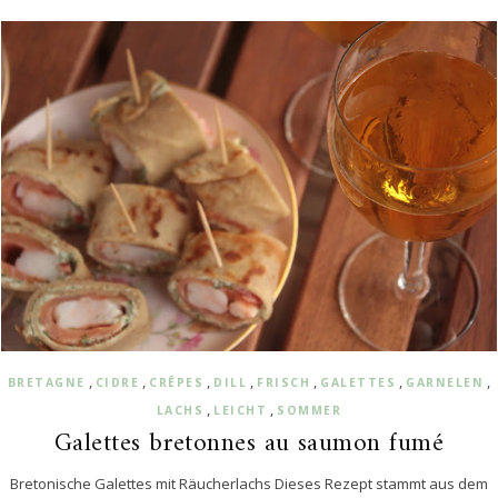
,
,
,
,
,
,
,
BRETAGNE
CIDRE
CRÊPES
DILL
FRISCH
GALETTES
GARNELEN
,
,
LACHS
LEICHT
SOMMER
Galettes bretonnes au saumon fumé
Bretonische Galettes mit Räucherlachs Dieses Rezept stammt aus dem