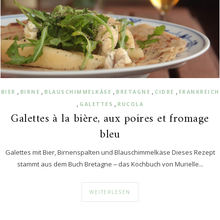
,
,
,
,
,
BIER
BIRNE
BLAUSCHIMMELKÄSE
BRETAGNE
CIDRE
FRANKREICH
,
,
GALETTES
RUCOLA
Galettes à la bière, aux poires et fromage
bleu
Galettes mit Bier, Birnenspalten und Blauschimmelkäse Dieses Rezept
stammt aus dem Buch Bretagne ‒ das Kochbuch von Murielle...
WEITERLESEN