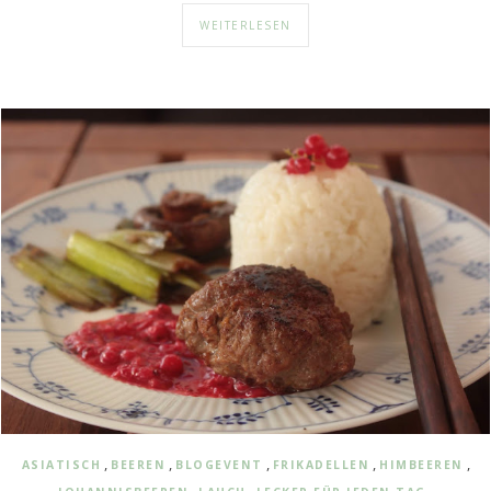
WEITERLESEN
,
,
,
,
,
ASIATISCH
BEEREN
BLOGEVENT
FRIKADELLEN
HIMBEEREN