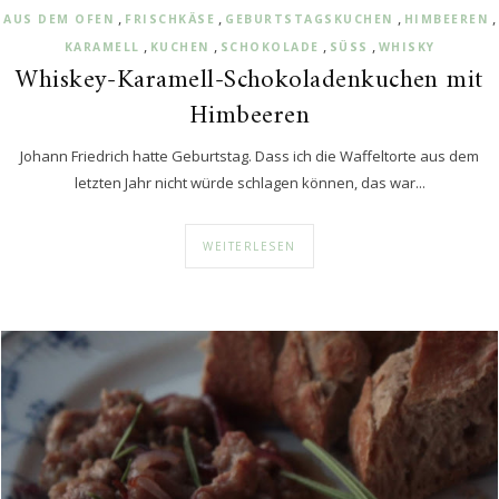
,
,
,
,
AUS DEM OFEN
FRISCHKÄSE
GEBURTSTAGSKUCHEN
HIMBEEREN
,
,
,
,
KARAMELL
KUCHEN
SCHOKOLADE
SÜSS
WHISKY
Whiskey-Karamell-Schokoladenkuchen mit
Himbeeren
Johann Friedrich hatte Geburtstag. Dass ich die Waffeltorte aus dem
letzten Jahr nicht würde schlagen können, das war...
WEITERLESEN