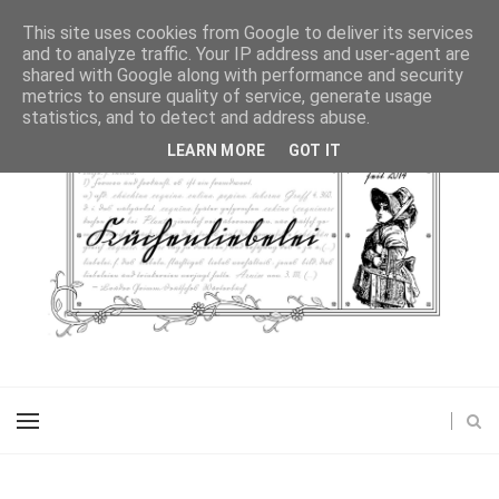
This site uses cookies from Google to deliver its services
and to analyze traffic. Your IP address and user-agent are
shared with Google along with performance and security
metrics to ensure quality of service, generate usage
statistics, and to detect and address abuse.
LEARN MORE
GOT IT