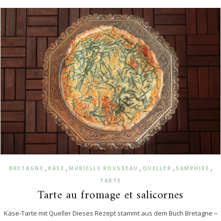
,
,
,
,
,
BRETAGNE
KÄSE
MURIELLE ROUSSEAU
QUELLER
SAMPHIRE
TARTE
Tarte au fromage et salicornes
Käse-Tarte mit Queller Dieses Rezept stammt aus dem Buch Bretagne ‒