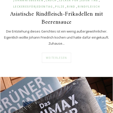
,
,
,
JOHANNISBEEREN
LAUCH
LECKER FÜR JEDEN TAG
,
,
,
LECKERESFÜRJEDENTAG
PILZE
RIND
RINDFLEISCH
Asiatische Rindfleisch-Frikadellen mit
Beerensauce
Die Entstehung dieses Gerichtes ist ein wenig außergewöhnlicher.
Eigentlich wollte Johann Friedrich kochen und hatte dafür eingekauft.
Zuhause...
WEITERLESEN